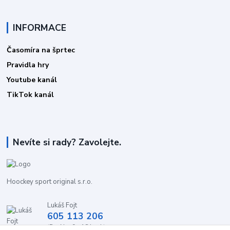
INFORMACE
Časomíra na šprtec
Pravidla hry
Youtube kanál
TikTok kanál
Nevíte si rady? Zavolejte.
Hoockey sport original s.r.o.
Lukáš Fojt
605 113 206
(Po-Ne, 9 - 18 hod.)