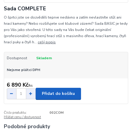
Sada COMPLETE
O šprtci jste se dozvěděli teprve nedávno a zatím nevlastníte stůl ani
hrací kameny? Nebo rozšiřujete své klubové zázemí? Sada BASIC je tedy
pro Vás jako stvořená. U této sady na Vás bude čekat originální
(profesionální) vyrobený hrací stůl s masivního dřeva, hrací kameny, čtyři
hrací puky a čtyři h...
celý popis
Dostupnost
Skladem
Nejsme plátci DPH
6 890 Kč
/
ks
Přidat do košíku
Číslo produktu:
002COM
Hlídat cenu / dostupnost
Podobné produkty