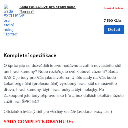
Sada EXCLUSIVE pro stolní hokej
Není skladem
"šprtec"
7 590 Kč
/
ks
Detail
Kompletní specifikace
O šprtci jste se dozvěděli teprve nedávno a zatím nevlastníte stůl
ani hrací kameny? Nebo rozšiřujete své klubové zázemí? Sada
BASIC je tedy pro Vás jako stvořená. U této sady na Vás bude
čekat originální (profesionální) vyrobený hrací stůl s masivního
dřeva, hrací kameny, čtyři hrací puky a čtyři hokejky. Po
Zakoupení jste tedy připraveni ke hře a bez dalších okolků můžete
zažít hrát ŠPRTEC!
Oficiálně schválený stůl pro všechny soutěže (asociace, svazy, atd.)
SADA COMPLETE OBSAHUJE: