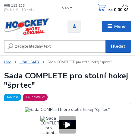
0
ks
605 113 206
CZK
za
0,00 Kč
(Po-Ne, 9 - 18 hod.)
Menu
Hledat
Úvod
HRACÍ SADY
Sada COMPLETE pro stolní hokej "šprtec"
Sada COMPLETE pro stolní hokej
"šprtec"
Novinka
TOP produkt