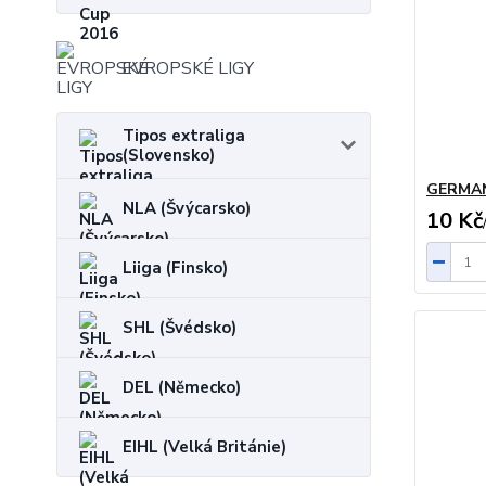
EVROPSKÉ LIGY
Tipos extraliga
(Slovensko)
GERMA
NLA (Švýcarsko)
10 Kč
Liiga (Finsko)
SHL (Švédsko)
DEL (Německo)
EIHL (Velká Británie)