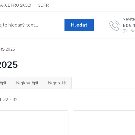
AKCE PRO ŠKOLY
GDPR
Nevíte
Hledat
605 
(Po-Ne,
MS 2025
2025
jší
Nejlevnější
Nejdražší
1-32 z 32