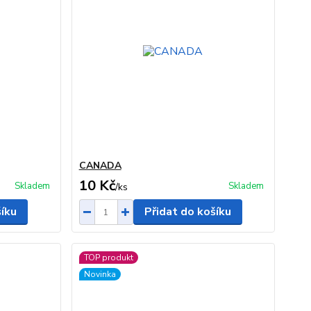
CANADA
10 Kč
Skladem
Skladem
/
ks
šíku
Přidat do košíku
TOP produkt
Novinka