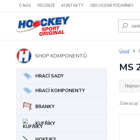
O NÁS
RECENZE
KONTAKTY
OBCHODNÍ PODMÍNKY
Úvod
SHOP KOMPONENTŮ
MS 
HRACÍ SADY
Nejnově
HRACÍ KOMPONENTY
Zobrazuji 
BRANKY
KUFŘÍKY
HOKEJKY