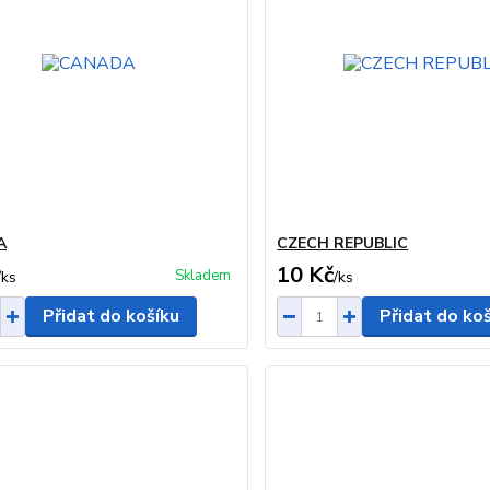
A
CZECH REPUBLIC
10 Kč
Skladem
/
ks
/
ks
Přidat do košíku
Přidat do ko