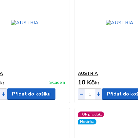
A
AUSTRIA
10 Kč
Skladem
/
ks
/
ks
Přidat do košíku
Přidat do ko
TOP produkt
Novinka