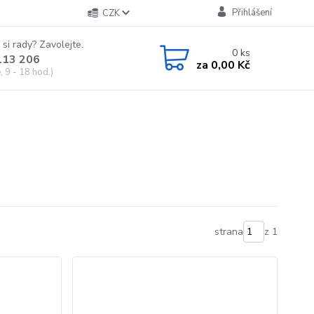
Přihlášení
CZK
 si rady? Zavolejte.
0
ks
113 206
za
0,00 Kč
 9 - 18 hod.)
strana
z 1