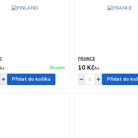
D
FRANCE
10 Kč
Skladem
/
ks
/
ks
Přidat do košíku
Přidat do ko