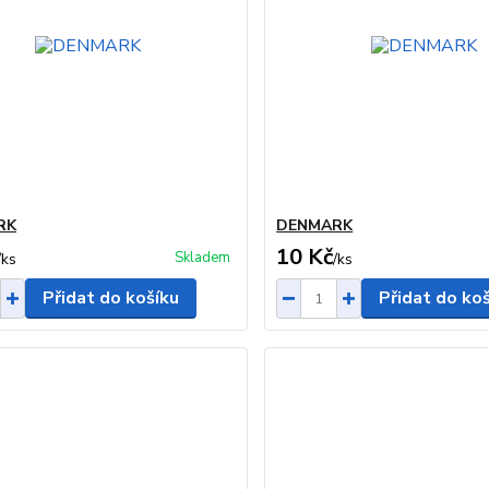
RK
DENMARK
10 Kč
Skladem
/
ks
/
ks
Přidat do košíku
Přidat do ko