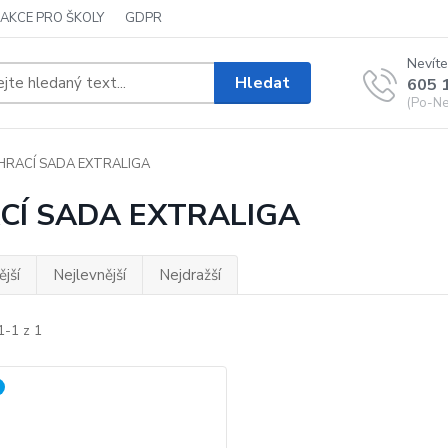
AKCE PRO ŠKOLY
GDPR
Nevíte
Hledat
605 
(Po-Ne,
HRACÍ SADA EXTRALIGA
CÍ SADA EXTRALIGA
jší
Nejlevnější
Nejdražší
1-1 z 1