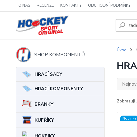
O NÁS
RECENZE
KONTAKTY
OBCHODNÍ PODMÍNKY
Úvod
SHOP KOMPONENTŮ
HRA
HRACÍ SADY
Nejnově
HRACÍ KOMPONENTY
Zobrazuji 
BRANKY
Novinka
KUFŘÍKY
HOKEJKY