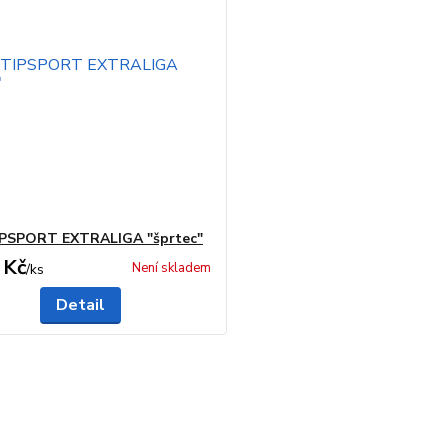
IPSPORT EXTRALIGA "šprtec"
 Kč
Není skladem
/
ks
Detail