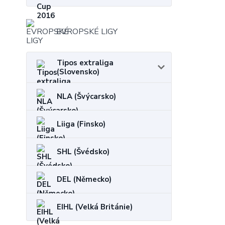
EVROPSKÉ LIGY
Tipos extraliga
(Slovensko)
NLA (Švýcarsko)
Liiga (Finsko)
SHL (Švédsko)
DEL (Německo)
EIHL (Velká Británie)