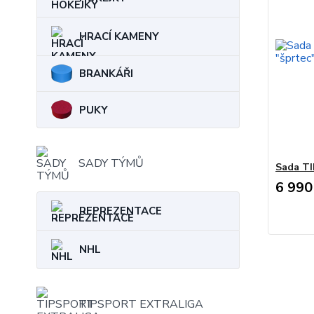
HRACÍ KAMENY
BRANKÁŘI
PUKY
SADY TÝMŮ
Sada T
6 990
REPREZENTACE
NHL
TIPSPORT EXTRALIGA