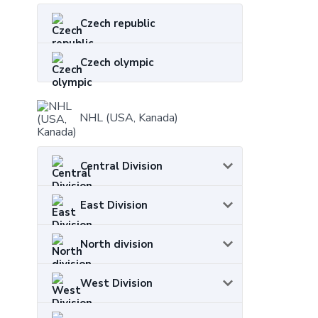
Czech republic
Czech olympic
NHL (USA, Kanada)
Central Division
East Division
North division
West Division