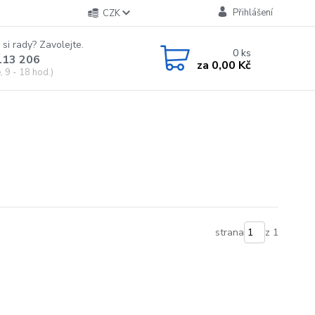
Přihlášení
CZK
 si rady? Zavolejte.
0
ks
113 206
za
0,00 Kč
 9 - 18 hod.)
strana
z 1