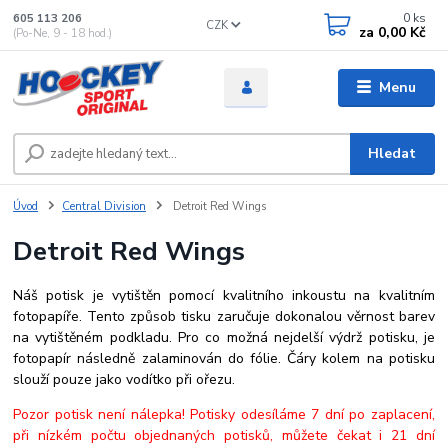
0
ks
605 113 206
CZK
za
0,00 Kč
(Po-Ne, 9 - 18 hod.)
Menu
Hledat
Úvod
Central Division
Detroit Red Wings
Detroit Red Wings
Náš potisk je vytištěn pomocí kvalitního inkoustu na kvalitním
fotopapíře. Tento způsob tisku zaručuje dokonalou věrnost barev
na vytištěném podkladu. Pro co možná nejdelší výdrž potisku, je
fotopapír následně zalaminován do fólie. Čáry kolem na potisku
slouží pouze jako vodítko při ořezu.
Pozor potisk není nálepka! Potisky odesíláme 7 dní po zaplacení,
při nízkém počtu objednaných potisků, můžete čekat i 21 dní