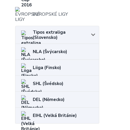
EVROPSKÉ LIGY
Tipos extraliga
(Slovensko)
NLA (Švýcarsko)
Liiga (Finsko)
SHL (Švédsko)
DEL (Německo)
EIHL (Velká Británie)