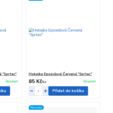
 "šprtec"
Hokejka Epoxidová Červená "šprtec"
85 Kč
Skladem
Skladem
/
ks
šíku
Přidat do košíku
Novinka