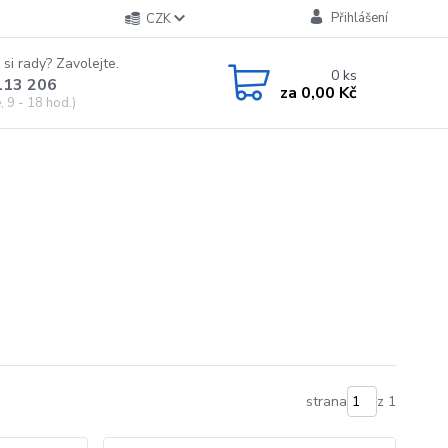
Přihlášení
CZK
 si rady? Zavolejte.
0
ks
113 206
za
0,00 Kč
 9 - 18 hod.)
strana
z 1