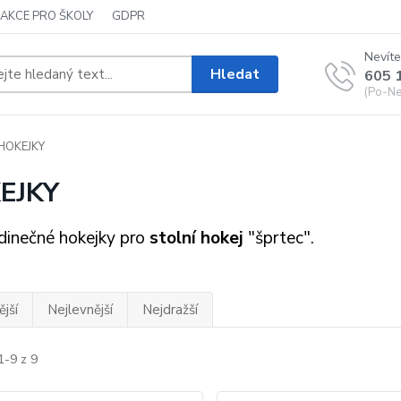
AKCE PRO ŠKOLY
GDPR
Nevíte
Hledat
605 
(Po-Ne,
HOKEJKY
EJKY
dinečné hokejky pro
stolní hokej
"šprtec".
jší
Nejlevnější
Nejdražší
1-9 z 9