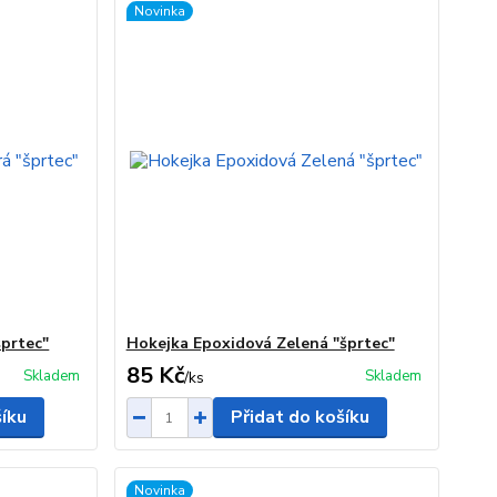
Novinka
prtec"
Hokejka Epoxidová Zelená "šprtec"
85 Kč
Skladem
Skladem
/
ks
šíku
Přidat do košíku
Novinka