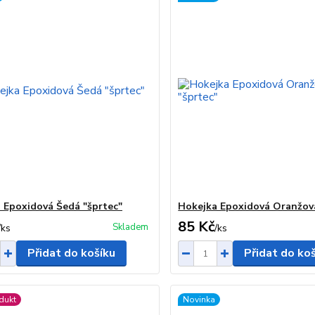
 Epoxidová Šedá "šprtec"
Hokejka Epoxidová Oranžová
85 Kč
Skladem
/
ks
/
ks
Přidat do košíku
Přidat do ko
dukt
Novinka