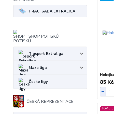
HRACÍ SADA EXTRALIGA
SHOP POTISKŮ
Tipsport Extraliga
Maxa liga
Hokejka
85 Kč
České ligy
ČESKÁ REPREZENTACE
TOP pro