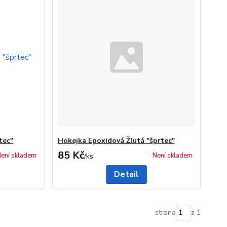
tec"
Hokejka Epoxidová Žlutá "šprtec"
85 Kč
ení skladem
Není skladem
/
ks
Detail
strana
z 1