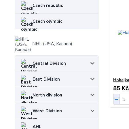
Czech republic
Czech olympic
NHL (USA, Kanada)
Central Division
East Division
Hokejka
85 Kč
North division
West Division
AHL