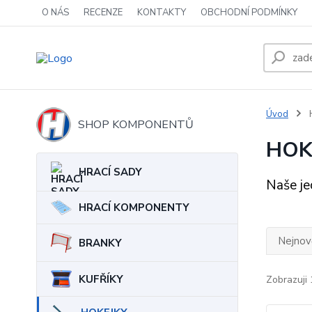
O NÁS
RECENZE
KONTAKTY
OBCHODNÍ PODMÍNKY
Úvod
SHOP KOMPONENTŮ
HOK
HRACÍ SADY
Naše je
HRACÍ KOMPONENTY
Nejnově
BRANKY
KUFŘÍKY
Zobrazuji 