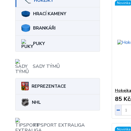
HOKEJKY
Novinka
HRACÍ KAMENY
BRANKÁŘI
PUKY
SADY TÝMŮ
REPREZENTACE
Hokejka
85 Kč
NHL
TIPSPORT EXTRALIGA
Novinka