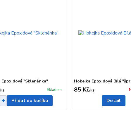
 Epoxidová "Skleněnka"
Hokejka Epoxidová Bílá "špr
85 Kč
Skladem
N
/
ks
/
ks
Přidat do košíku
Detail