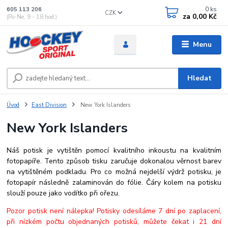
0
ks
605 113 206
CZK
za
0,00 Kč
(Po-Ne, 9 - 18 hod.)
Menu
Hledat
Úvod
East Division
New York Islanders
New York Islanders
Náš potisk je vytištěn pomocí kvalitního inkoustu na kvalitním
fotopapíře. Tento způsob tisku zaručuje dokonalou věrnost barev
na vytištěném podkladu. Pro co možná nejdelší výdrž potisku, je
fotopapír následně zalaminován do fólie. Čáry kolem na potisku
slouží pouze jako vodítko při ořezu.
Pozor potisk není nálepka! Potisky odesíláme 7 dní po zaplacení,
při nízkém počtu objednaných potisků, můžete čekat i 21 dní