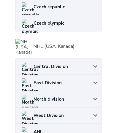
Czech republic
Czech olympic
NHL (USA, Kanada)
Central Division
East Division
North division
West Division
AHL