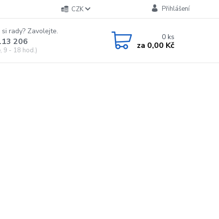
Přihlášení
CZK
 si rady? Zavolejte.
0
ks
113 206
za
0,00 Kč
 9 - 18 hod.)