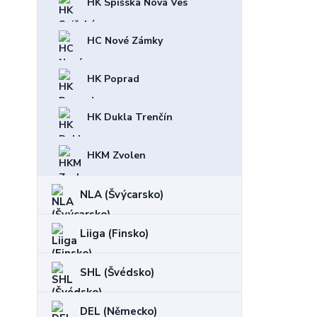
HK Spišská Nová Ves
HC Nové Zámky
HK Poprad
HK Dukla Trenčín
HKM Zvolen
NLA (Švýcarsko)
Liiga (Finsko)
SHL (Švédsko)
DEL (Německo)