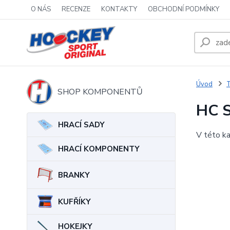
O NÁS
RECENZE
KONTAKTY
OBCHODNÍ PODMÍNKY
Úvod
T
SHOP KOMPONENTŮ
HC S
HRACÍ SADY
V této ka
HRACÍ KOMPONENTY
BRANKY
KUFŘÍKY
HOKEJKY