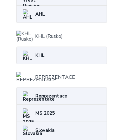
AHL
KHL (Rusko)
KHL
REPREZENTACE
Reprezentace
MS 2025
Slovakia