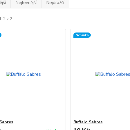
jší
Nejlevnější
Nejdražší
1-2 z 2
Novinka
 Sabres
Buffalo Sabres