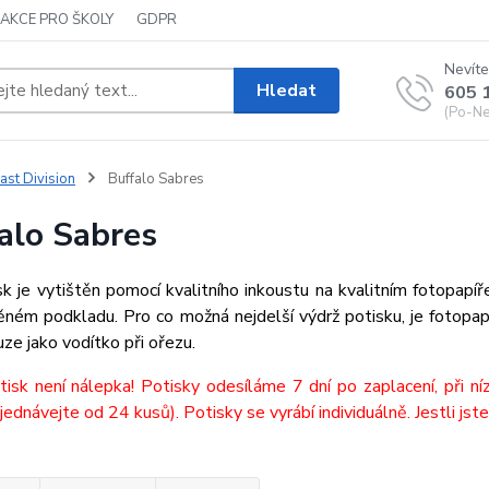
AKCE PRO ŠKOLY
GDPR
Nevíte
Hledat
605 
(Po-Ne,
ast Division
Buffalo Sabres
alo Sabres
k je vytištěn pomocí kvalitního inkoustu na kvalitním fotopapí
ěném podkladu. Pro co možná nejdelší výdrž potisku, je fotopap
uze jako vodítko při ořezu.
tisk není nálepka! Potisky odesíláme 7 dní po zaplacení, při n
jednávejte od 24 kusů). Potisky se vyrábí individuálně. Jestli jste 