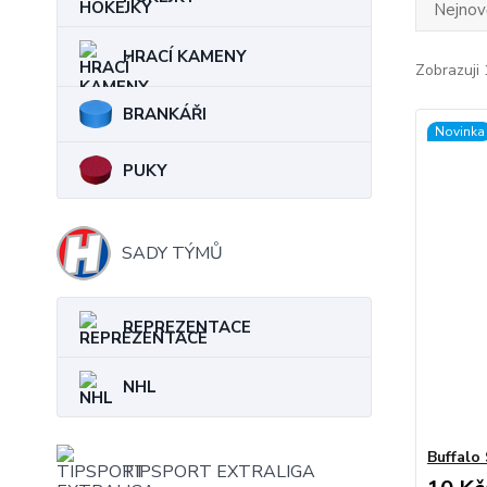
Nejnově
HRACÍ KAMENY
Zobrazuji 
BRANKÁŘI
Novinka
PUKY
SADY TÝMŮ
REPREZENTACE
NHL
Buffalo
TIPSPORT EXTRALIGA