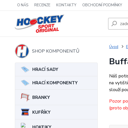
O NÁS
RECENZE
KONTAKTY
OBCHODNÍ PODMÍNKY
Úvod
E
SHOP KOMPONENTŮ
Buff
HRACÍ SADY
Náš potis
na vytišt
HRACÍ KOMPONENTY
slouží po
BRANKY
Pozor po
(proto ob
KUFŘÍKY
HOKEJKY