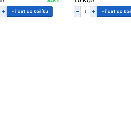
10 Kč
Skladem
/
ks
/
ks
Přidat do košíku
Přidat do ko