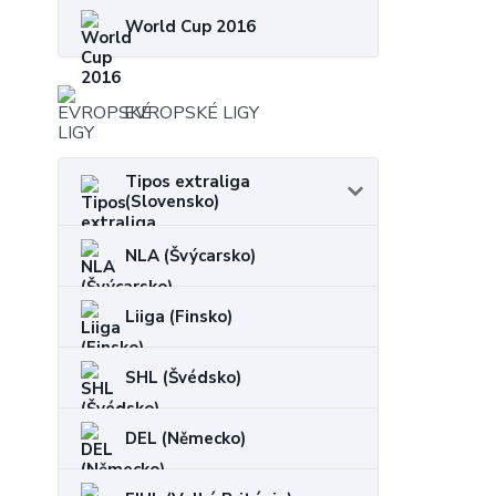
World Cup 2016
EVROPSKÉ LIGY
Tipos extraliga
(Slovensko)
NLA (Švýcarsko)
Liiga (Finsko)
SHL (Švédsko)
DEL (Německo)