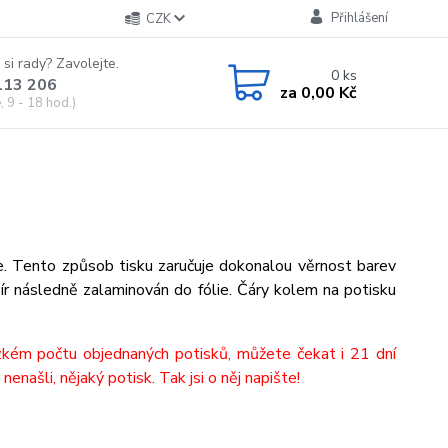
Přihlášení
CZK
 si rady? Zavolejte.
0
ks
113 206
za
0,00 Kč
 9 - 18 hod.)
ře. Tento způsob tisku zaručuje dokonalou věrnost barev
ír následně zalaminován do fólie. Čáry kolem na potisku
ízkém počtu objednaných potisků, můžete čekat i 21 dní
nenašli, nějaký potisk. Tak jsi o něj napište!