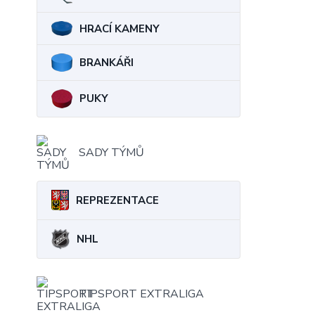
HRACÍ KAMENY
BRANKÁŘI
PUKY
SADY TÝMŮ
REPREZENTACE
NHL
TIPSPORT EXTRALIGA