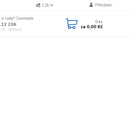
Přihlášení
CZK
 si rady? Zavolejte.
0
ks
113 206
za
0,00 Kč
 9 - 18 hod.)