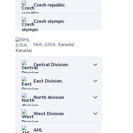
Czech republic
Czech olympic
NHL (USA, Kanada)
Central Division
East Division
North division
West Division
AHL