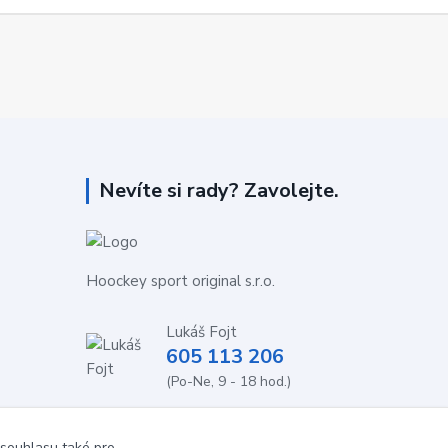
Nevíte si rady? Zavolejte.
Hoockey sport original s.r.o.
Lukáš Fojt
605 113 206
(Po-Ne, 9 - 18 hod.)
info@stolnihokej-shop.cz
 souhlasu také pro