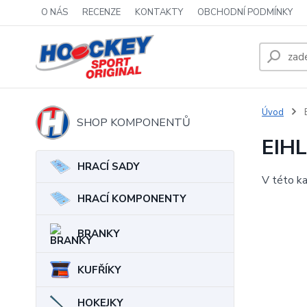
O NÁS
RECENZE
KONTAKTY
OBCHODNÍ PODMÍNKY
Úvod
E
SHOP KOMPONENTŮ
EIHL
HRACÍ SADY
V této ka
HRACÍ KOMPONENTY
BRANKY
KUFŘÍKY
HOKEJKY