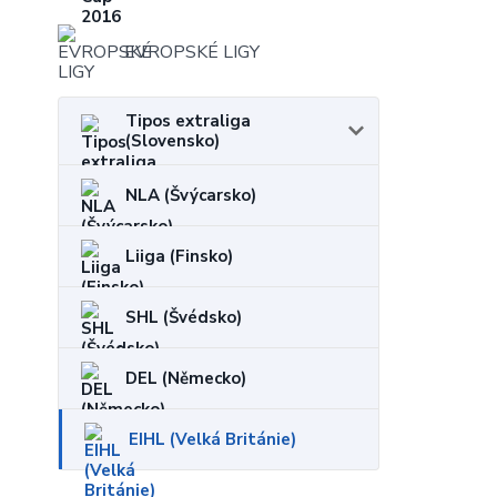
EVROPSKÉ LIGY
Tipos extraliga
(Slovensko)
NLA (Švýcarsko)
Liiga (Finsko)
SHL (Švédsko)
DEL (Německo)
EIHL (Velká Británie)