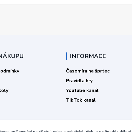
 NÁKUPU
INFORMACE
podmínky
Časomíra na šprtec
Pravidla hry
koly
Youtube kanál
TikTok kanál
čnost, zpříjemnění používání webu, analytické účely a v případě udělení