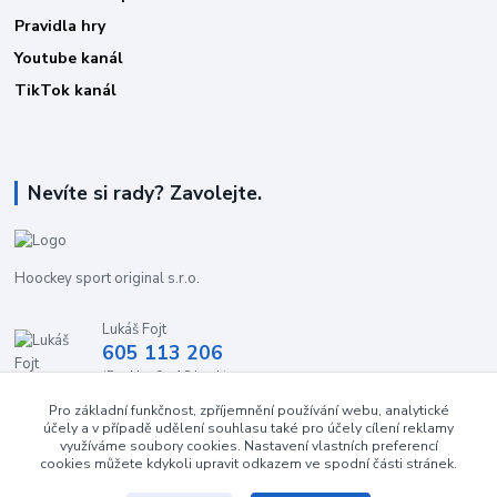
Pravidla hry
Youtube kanál
TikTok kanál
Nevíte si rady? Zavolejte.
Hoockey sport original s.r.o.
Lukáš Fojt
605 113 206
(Po-Ne, 9 - 18 hod.)
Pro základní funkčnost, zpříjemnění používání webu, analytické
info@stolnihokej-shop.cz
účely a v případě udělení souhlasu také pro účely cílení reklamy
využíváme soubory cookies. Nastavení vlastních preferencí
cookies můžete kdykoli upravit odkazem ve spodní části stránek.