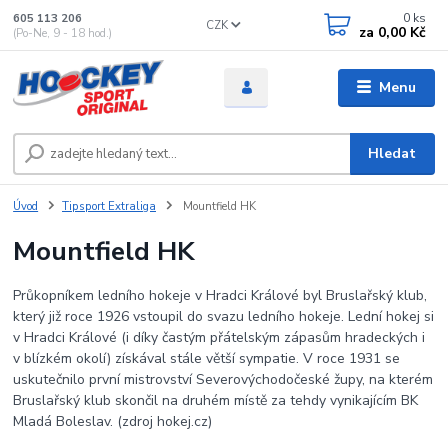
0
ks
605 113 206
CZK
za
0,00 Kč
(Po-Ne, 9 - 18 hod.)
Menu
Hledat
Úvod
Tipsport Extraliga
Mountfield HK
Mountfield HK
Průkopníkem ledního hokeje v Hradci Králové byl Bruslařský klub,
který již roce 1926 vstoupil do svazu ledního hokeje. Lední hokej si
v Hradci Králové (i díky častým přátelským zápasům hradeckých i
v blízkém okolí) získával stále větší sympatie. V roce 1931 se
uskutečnilo první mistrovství Severovýchodočeské župy, na kterém
Bruslařský klub skončil na druhém místě za tehdy vynikajícím BK
Mladá Boleslav. (zdroj hokej.cz)