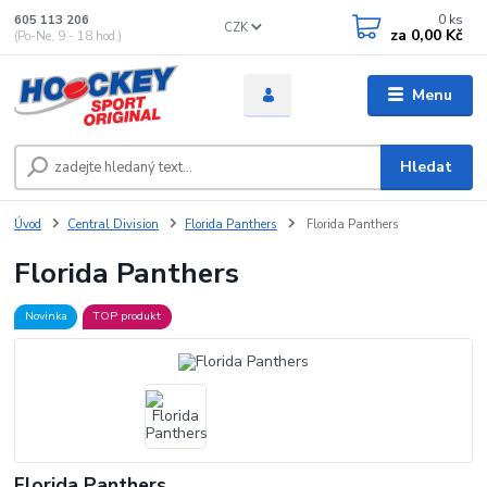
0
ks
605 113 206
CZK
za
0,00 Kč
(Po-Ne, 9 - 18 hod.)
Menu
Hledat
Úvod
Central Division
Florida Panthers
Florida Panthers
Florida Panthers
Novinka
TOP produkt
Florida Panthers