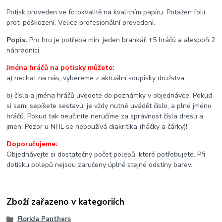
Potisk proveden ve fotokvalitě na kvalitním papíru. Potažen folií
proti poškození. Velice profesionální provedení.
Popis:
Pro hru je potřeba min. jeden brankář +5 hráčů a alespoň 2
náhradníci.
Jména hráčů na potisky můžete:
a) nechat na nás, vybereme z aktuální soupisky družstva
b) čísla a jména hráčů uvedete do poznámky v objednávce. Pokud
si sami sepíšete sestavu, je vždy nutné uvádět číslo, a plné jméno
hráčů. Pokud tak neučiníte neručíme za správnost čísla dresu a
jmen. Pozor u NHL se nepoužívá diakritika (háčky a čárky)!
Doporučujeme:
Objednávejte si dostatečný počet polepů, které potřebujete. Při
dotisku polepů nejsou zaručeny úplně stejné odstíny barev.
Zboží zařazeno v kategoriích
Florida Panthers