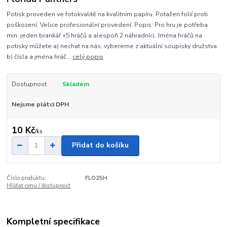
Potisk proveden ve fotokvalitě na kvalitním papíru. Potažen folií proti
poškození. Velice profesionální provedení. Popis: Pro hru je potřeba
min. jeden brankář +5 hráčů a alespoň 2 náhradníci. Jména hráčů na
potisky můžete:a) nechat na nás, vybereme z aktuální soupisky družstva
b) čísla a jména hráč...
celý popis
Dostupnost
Skladem
Nejsme plátci DPH
10 Kč
/
ks
Přidat do košíku
Číslo produktu:
FLO25H
Hlídat cenu / dostupnost
Kompletní specifikace