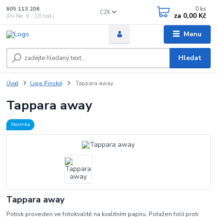
0
ks
605 113 206
CZK
za
0,00 Kč
(Po-Ne, 9 - 18 hod.)
Menu
Hledat
Úvod
Liiga (Finsko)
Tappara away
Tappara away
Novinka
Tappara away
Potisk proveden ve fotokvalitě na kvalitním papíru. Potažen folií proti