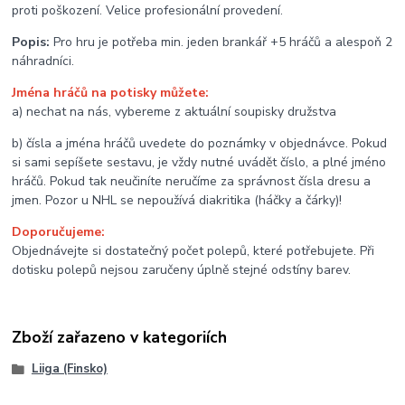
proti poškození. Velice profesionální provedení.
Popis:
Pro hru je potřeba min. jeden brankář +5 hráčů a alespoň 2
náhradníci.
Jména hráčů na potisky můžete:
a) nechat na nás, vybereme z aktuální soupisky družstva
b) čísla a jména hráčů uvedete do poznámky v objednávce. Pokud
si sami sepíšete sestavu, je vždy nutné uvádět číslo, a plné jméno
hráčů. Pokud tak neučiníte neručíme za správnost čísla dresu a
jmen. Pozor u NHL se nepoužívá diakritika (háčky a čárky)!
Doporučujeme:
Objednávejte si dostatečný počet polepů, které potřebujete. Při
dotisku polepů nejsou zaručeny úplně stejné odstíny barev.
Zboží zařazeno v kategoriích
Liiga (Finsko)