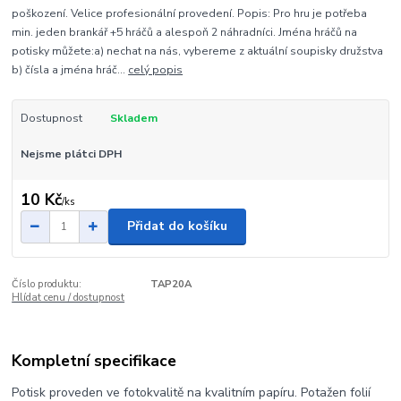
poškození. Velice profesionální provedení. Popis: Pro hru je potřeba
min. jeden brankář +5 hráčů a alespoň 2 náhradníci. Jména hráčů na
potisky můžete:a) nechat na nás, vybereme z aktuální soupisky družstva
b) čísla a jména hráč...
celý popis
Dostupnost
Skladem
Nejsme plátci DPH
10 Kč
/
ks
Přidat do košíku
Číslo produktu:
TAP20A
Hlídat cenu / dostupnost
Kompletní specifikace
Potisk proveden ve fotokvalitě na kvalitním papíru. Potažen folií