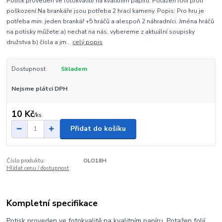
Potisk proveden ve fotokvalitě na kvalitním papíru. Potažen folií proti
poškození.Na brankáře jsou potřeba 2 hrací kameny. Popis: Pro hru je
potřeba min. jeden brankář +5 hráčů a alespoň 2 náhradníci. Jména hráčů
na potisky můžete:a) nechat na nás, vybereme z aktuální soupisky
družstva b) čísla a jm...
celý popis
Dostupnost
Skladem
Nejsme plátci DPH
10 Kč
/
ks
Přidat do košíku
Číslo produktu:
OLO18H
Hlídat cenu / dostupnost
Kompletní specifikace
Potisk proveden ve fotokvalitě na kvalitním papíru. Potažen folií