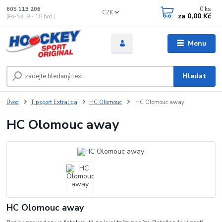
0
ks
605 113 206
CZK
za
0,00 Kč
(Po-Ne, 9 - 18 hod.)
Menu
Hledat
Úvod
Tipsport Extraliga
HC Olomouc
HC Olomouc away
HC Olomouc away
HC Olomouc away