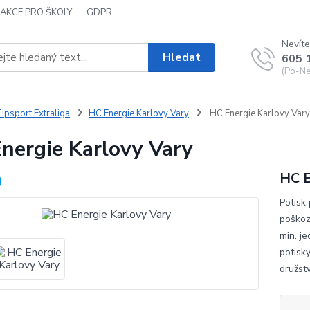
AKCE PRO ŠKOLY
GDPR
Nevíte
Hledat
605 
(Po-Ne,
ipsport Extraliga
HC Energie Karlovy Vary
HC Energie Karlovy Vary
nergie Karlovy Vary
HC E
Potisk 
poškoze
min. j
potisk
družstv