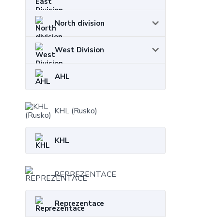
North division
West Division
AHL
KHL (Rusko)
KHL
REPREZENTACE
Reprezentace