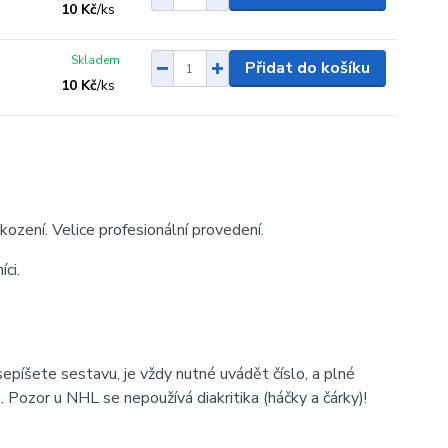
10 Kč
/
ks
Skladem
Přidat do košíku
10 Kč
/
ks
kození. Velice profesionální provedení.
ci.
epíšete sestavu, je vždy nutné uvádět číslo, a plné
 Pozor u NHL se nepoužívá diakritika (háčky a čárky)!