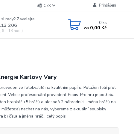
Přihlášení
CZK
 si rady? Zavolejte.
0
ks
113 206
za
0,00 Kč
 9 - 18 hod.)
nergie Karlovy Vary
proveden ve fotokvalitě na kvalitním papíru. Potažen folií proti
ní. Velice profesionální provedení. Popis: Pro hru je potřeba
eden brankář +5 hráčů a alespoň 2 náhradníci. Jména hráčů na
y můžete:a) nechat na nás, vybereme z aktuální soupisky
a b) čísla a jména hráč...
celý popis