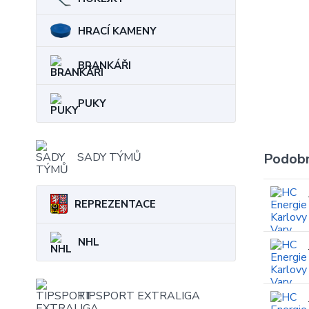
HRACÍ KAMENY
BRANKÁŘI
PUKY
SADY TÝMŮ
Podobn
REPREZENTACE
NHL
TIPSPORT EXTRALIGA