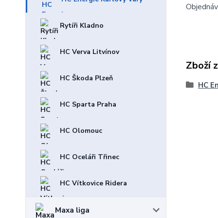
Objednáve
Rytíři Kladno
HC Verva Litvínov
Zboží 
HC Škoda Plzeň
HC En
HC Sparta Praha
HC Olomouc
HC Oceláři Třinec
HC Vítkovice Ridera
Maxa liga