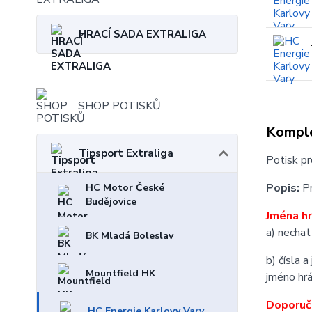
HRACÍ SADA EXTRALIGA
SHOP POTISKŮ
Komple
Tipsport Extraliga
Potisk pr
Popis:
Pr
HC Motor České
Budějovice
Jména hr
a) nechat
BK Mladá Boleslav
b) čísla 
Mountfield HK
jméno hrá
Doporuč
HC Energie Karlovy Vary