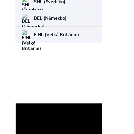
SHL (Švédsko)
DEL (Německo)
EIHL (Velká Británie)