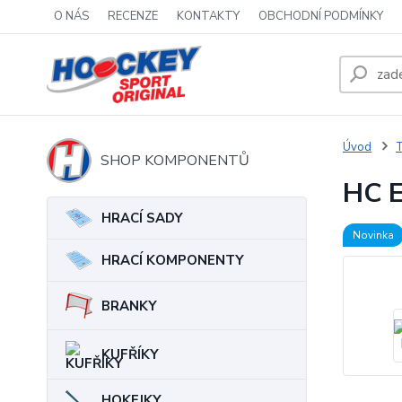
O NÁS
RECENZE
KONTAKTY
OBCHODNÍ PODMÍNKY
Úvod
T
SHOP KOMPONENTŮ
HC E
HRACÍ SADY
Novinka
HRACÍ KOMPONENTY
BRANKY
KUFŘÍKY
HOKEJKY