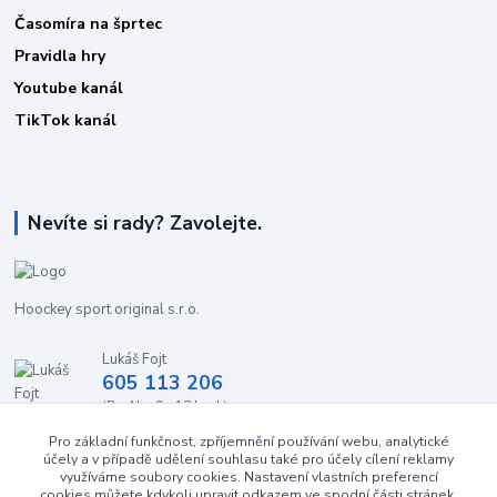
Časomíra na šprtec
Pravidla hry
Youtube kanál
TikTok kanál
Nevíte si rady? Zavolejte.
Hoockey sport original s.r.o.
Lukáš Fojt
605 113 206
(Po-Ne, 9 - 18 hod.)
Pro základní funkčnost, zpříjemnění používání webu, analytické
info@stolnihokej-shop.cz
účely a v případě udělení souhlasu také pro účely cílení reklamy
využíváme soubory cookies. Nastavení vlastních preferencí
cookies můžete kdykoli upravit odkazem ve spodní části stránek.