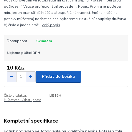
Potisk proveden ve fotokvalitě na kvalitním papíru. Potažen folií proti
poškození. Velice profesionální provedení. Popis: Pro hru je potřeba
min. jeden brankář +5 hráčů a alespoň 2 náhradníci. Jména hráčů na
potisky můžete:a) nechat na nás, vybereme z aktuální soupisky družstva
b) čísla a jména hráč...
celý popis
Dostupnost
Skladem
Nejsme plátci DPH
10 Kč
/
ks
Přidat do košíku
Číslo produktu:
LIB16H
Hlídat cenu / dostupnost
Kompletní specifikace
Potisk proveden ve fotokvalitě na kvalitním papíru. Potažen folií